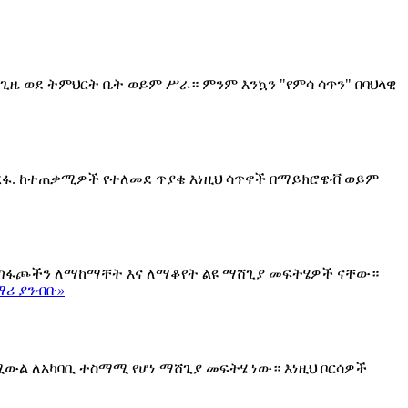
ጊዜ ወደ ትምህርት ቤት ወይም ሥራ። ምንም እንኳን "የምሳ ሳጥን" በባህላዊ
አረፋ. ከተጠቃሚዎች የተለመደ ጥያቄ እነዚህ ሳጥኖች በማይክሮዌቭ ወይም
ዙ ጣፋጮችን ለማከማቸት እና ለማቆየት ልዩ ማሸጊያ መፍትሄዎች ናቸው።
ሪ ያንብቡ
»
ሚውል ለአካባቢ ተስማሚ የሆነ ማሸጊያ መፍትሄ ነው። እነዚህ ቦርሳዎች