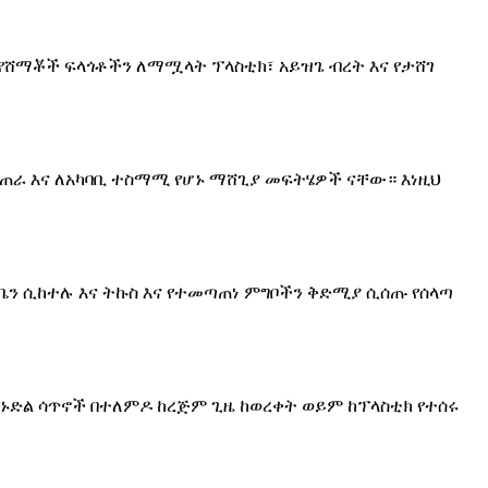
 የሸማቾች ፍላጎቶችን ለማሟላት ፕላስቲክ፣ አይዝጌ ብረት እና የታሸገ
ፈጠራ እና ለአካባቢ ተስማሚ የሆኑ ማሸጊያ መፍትሄዎች ናቸው። እነዚህ
ይቤን ሲከተሉ እና ትኩስ እና የተመጣጠነ ምግቦችን ቅድሚያ ሲሰጡ የሰላጣ
 የኑድል ሳጥኖች በተለምዶ ከረጅም ጊዜ ከወረቀት ወይም ከፕላስቲክ የተሰሩ