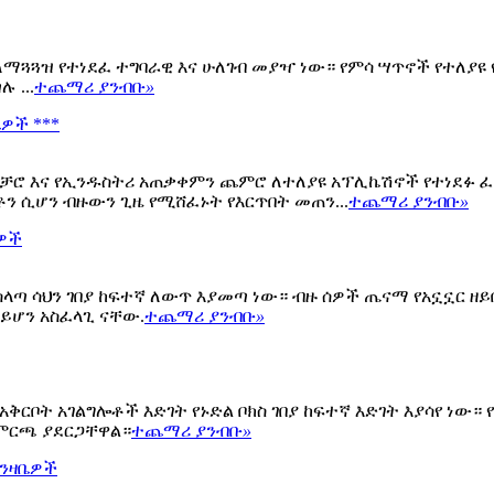
ለማጓጓዝ የተነደፈ ተግባራዊ እና ሁለገብ መያዣ ነው። የምሳ ሣጥኖች የተለያዩ
 ...
ተጨማሪ ያንብቡ
»
ቤዎች ***
ችርቻሮ እና የኢንዱስትሪ አጠቃቀምን ጨምሮ ለተለያዩ አፕሊኬሽኖች የተነደፉ 
ን ሲሆን ብዙውን ጊዜ የሚሸፈኑት የእርጥበት መጠን...
ተጨማሪ ያንብቡ
»
ፋዎች
ሰላጣ ሳህን ገበያ ከፍተኛ ለውጥ እያመጣ ነው። ብዙ ሰዎች ጤናማ የአኗኗር ዘ
ሳይሆን አስፈላጊ ናቸው.
ተጨማሪ ያንብቡ
»
ቅርቦት አገልግሎቶች እድገት የኑድል ቦክስ ገበያ ከፍተኛ እድገት እያሳየ ነው።
 ምርጫ ያደርጋቸዋል።
ተጨማሪ ያንብቡ
»
ግንዛቤዎች