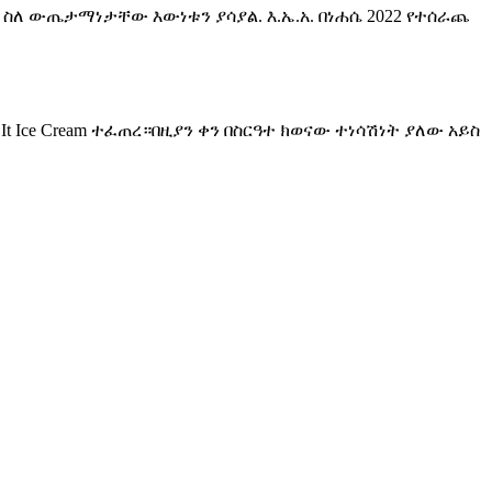
 ስለ ውጤታማነታቸው እውነቱን ያሳያል. እ.ኤ.አ. በነሐሴ 2022 የተሰራጨ
 Ice Cream ተፈጠረ።በዚያን ቀን በስርዓተ ክወናው ተነሳሽነት ያለው አይስ