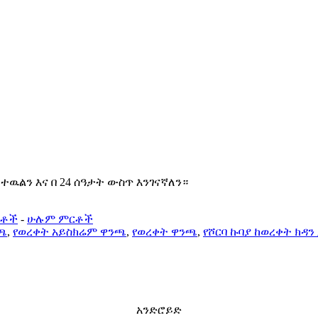
ዉልን እና በ 24 ሰዓታት ውስጥ እንገናኛለን።
ርቶች
-
ሁሉም ምርቶች
ንጫ
,
የወረቀት አይስክሬም ዋንጫ
,
የወረቀት ዋንጫ
,
የሾርባ ኩባያ ከወረቀት ክዳን
አንድሮይድ