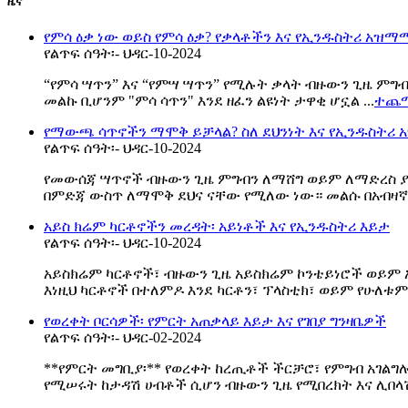
ዜና
የምሳ ዕቃ ነው ወይስ የምሳ ዕቃ? የቃላቶችን እና የኢንዱስትሪ አዝ
የልጥፍ ሰዓት፡- ህዳር-10-2024
“የምሳ ሣጥን” እና “የምሣ ሣጥን” የሚሉት ቃላት ብዙውን ጊዜ ምግ
መልኩ ቢሆንም "ምሳ ሳጥን" እንደ ዘፈን ልዩነት ታዋቂ ሆኗል ...
ተጨማ
የማውጫ ሳጥኖችን ማሞቅ ይቻላል? ስለ ደህንነት እና የኢንዱስትሪ
የልጥፍ ሰዓት፡- ህዳር-10-2024
የመውሰጃ ሣጥኖች ብዙውን ጊዜ ምግብን ለማሸግ ወይም ለማድረስ ያገለ
በምድጃ ውስጥ ለማሞቅ ደህና ናቸው የሚለው ነው። መልሱ በአብዛኛው 
አይስ ክሬም ካርቶኖችን መረዳት፡ አይነቶች እና የኢንዱስትሪ እይታ
የልጥፍ ሰዓት፡- ህዳር-10-2024
አይስክሬም ካርቶኖች፣ ብዙውን ጊዜ አይስክሬም ኮንቴይነሮች ወይም
እነዚህ ካርቶኖች በተለምዶ እንደ ካርቶን፣ ፕላስቲክ፣ ወይም የሁለቱም
የወረቀት ቦርሳዎች፡ የምርት አጠቃላይ እይታ እና የገበያ ግንዛቤዎች
የልጥፍ ሰዓት፡- ህዳር-02-2024
**የምርት መግቢያ፡** የወረቀት ከረጢቶች ችርቻሮ፣ የምግብ አገልግ
የሚሠሩት ከታዳሽ ሀብቶች ሲሆን ብዙውን ጊዜ የሚበረክት እና ሊበላሽ 