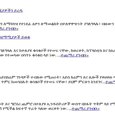
ማሚያዎችን ይረዱ
ብን ለማጓጓዝ የተነደፈ ዕቃን ለማመልከት በተለዋዋጭነት ያገለግላሉ፣ ብዙውን 
ሪ ያንብቡ
»
 አዝማሚያዎች ይወቁ
ግላሉ እና ከተለያዩ ቁሳቁሶች የተሠሩ ናቸው, ከወረቀት, ከፕላስቲክ እና ከ
የተመካው በሳጥኑ ቁሳቁስ ላይ ነው. ...
ተጨማሪ ያንብቡ
»
 አይስክሬም ገንዳዎች ተብለው የሚጠሩት፣ አይስ ክሬምን እና ሌሎች የቀዘቀ
 ጥምር ከመሳሰሉት ቁሳቁሶች የተሠሩ ናቸው፣ ይህም ምርቱን እንደገና...
ተጨማ
ሎት እና ግሮሰሪ ጨምሮ በተለያዩ ኢንዱስትሪዎች ውስጥ በስፋት ጥቅም ላይ የ
የሚችል ከፍተኛ ጥራት ካለው ወረቀት ነው. ...
ተጨማሪ ያንብቡ
»