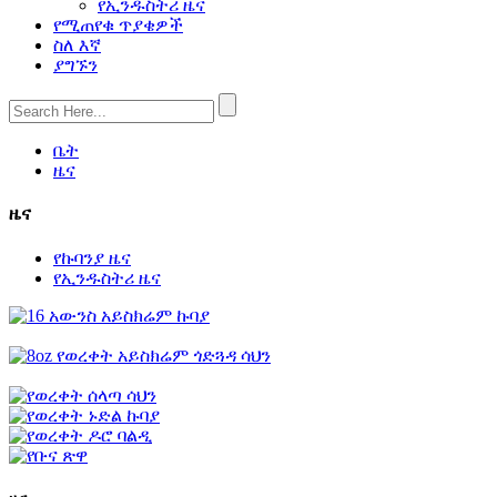
የኢንዱስትሪ ዜና
የሚጠየቁ ጥያቄዎች
ስለ እኛ
ያግኙን
ቤት
ዜና
ዜና
የኩባንያ ዜና
የኢንዱስትሪ ዜና