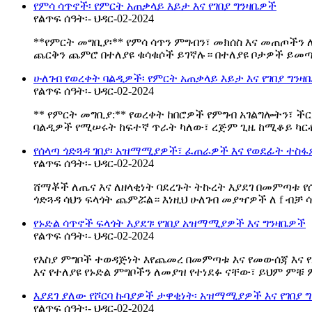
የምሳ ሳጥኖች፡ የምርት አጠቃላይ እይታ እና የገበያ ግንዛቤዎች
የልጥፍ ሰዓት፡- ህዳር-02-2024
**የምርት መግቢያ፡** የምሳ ሳጥን ምግብን፣ መክሰስ እና መጠጦችን 
ጨርቅን ጨምሮ በተለያዩ ቁሳቁሶች ይገኛሉ። በተለያዩ ቦታዎች ይመጣሉ
ሁለገብ የወረቀት ባልዲዎች፡ የምርት አጠቃላይ እይታ እና የገበያ ግንዛ
የልጥፍ ሰዓት፡- ህዳር-02-2024
** የምርት መግቢያ:** የወረቀት ከበሮዎች የምግብ አገልግሎትን፣ 
ባልዲዎች የሚሠሩት ከፍተኛ ጥራት ካለው፣ ረጅም ጊዜ ከሚቆይ ካርቶ
የሰላጣ ጎድጓዳ ገበያ፡ አዝማሚያዎች፣ ፈጠራዎች እና የወደፊት ተስ
የልጥፍ ሰዓት፡- ህዳር-02-2024
ሸማቾች ለጤና እና ለዘላቂነት ባደረጉት ትኩረት እያደገ በመምጣቱ የ
ጎድጓዳ ሳህን ፍላጎት ጨምሯል። እነዚህ ሁለገብ መያዣዎች ለ f ብቻ 
የኑድል ሳጥኖች ፍላጎት እያደገ፡ የገበያ አዝማሚያዎች እና ግንዛቤዎች
የልጥፍ ሰዓት፡- ህዳር-02-2024
የእስያ ምግቦች ተወዳጅነት እየጨመረ በመምጣቱ እና የመውሰጃ እና የአ
እና የተለያዩ የኑድል ምግቦችን ለመያዝ የተነደፉ ናቸው፣ ይህም ምቹ
እያደገ ያለው የሾርባ ኩባያዎች ታዋቂነት፡ አዝማሚያዎች እና የገበያ 
የልጥፍ ሰዓት፡- ህዳር-02-2024