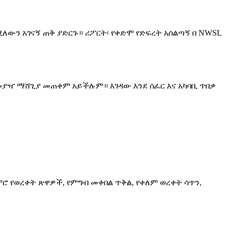
ሚለውን አገናኝ ጠቅ ያድርጉ። ሪፖርት፡ የቀድሞ የድፍረት አሰልጣኝ በ NWSL
ለመያዣ ማሸጊያ መጠቀም አይችሉም። እገዳው እንደ ሰፈር እና አካባቢ ጥበቃ
 ጨምሮ የወረቀት ጽዋዎች, የምግብ መቀበል ጥቅል, የቀለም ወረቀት ሳጥን,