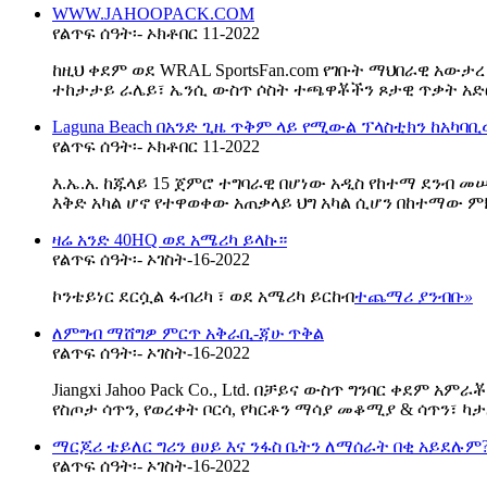
WWW.JAHOOPACK.COM
የልጥፍ ሰዓት፡- ኦክቶበር 11-2022
ከዚህ ቀደም ወደ WRAL SportsFan.com የገቡት ማህበራዊ አው
ተከታታይ ራሌይ፣ ኤንሲ ውስጥ ሶስት ተጫዋቾችን ጾታዊ ጥቃት አድርሰዋ
Laguna Beach በአንድ ጊዜ ጥቅም ላይ የሚውል ፕላስቲክን ከአካ
የልጥፍ ሰዓት፡- ኦክቶበር 11-2022
እ.ኤ.አ. ከጁላይ 15 ጀምሮ ተግባራዊ በሆነው አዲስ የከተማ ደንብ 
እቅድ አካል ሆኖ የተዋወቀው አጠቃላይ ህግ አካል ሲሆን በከተማው ምክር
ዛሬ አንድ 40HQ ወደ አሜሪካ ይላኩ።
የልጥፍ ሰዓት፡- ኦገስት-16-2022
ኮንቴይነር ደርሷል ፋብሪካ ፣ ወደ አሜሪካ ይርከብ
ተጨማሪ ያንብቡ
»
ለምግብ ማሸግዎ ምርጥ አቅራቢ-ጃሁ ጥቅል
የልጥፍ ሰዓት፡- ኦገስት-16-2022
Jiangxi Jahoo Pack Co., Ltd. በቻይና ውስጥ ግንባር ቀደ
የስጦታ ሳጥን, የወረቀት ቦርሳ, የካርቶን ማሳያ መቆሚያ & ሳጥን፣ ካታ
ማርጆሪ ቴይለር ግሪን ፀሀይ እና ንፋስ ቤትን ለማሰራት በቂ አይደሉም
የልጥፍ ሰዓት፡- ኦገስት-16-2022