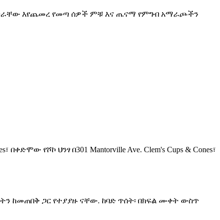
 ቁጥራቸው እየጨመረ የመጣ ሰዎች ምቹ እና ጤናማ የምግብ አማራጮችን
ድሞው የሾኮ ህንፃ በ301 Mantorville Ave. Clem's Cups & Cones፣
ን ከመጠበቅ ጋር የተያያዙ ናቸው. ከባድ ጥሰት፡ በክፍል ሙቀት ውስጥ