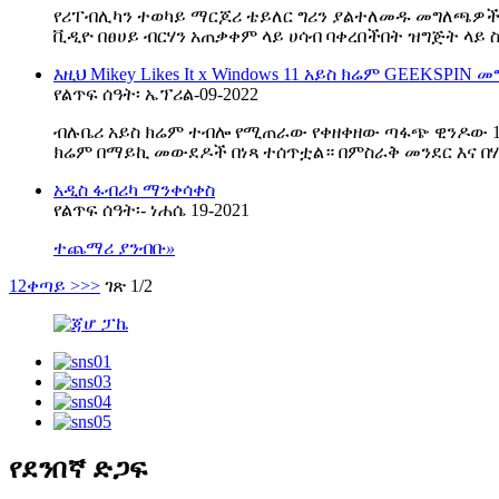
የሪፐብሊካን ተወካይ ማርጆሪ ቴይለር ግሪን ያልተለመዱ መግለጫዎችን በ
ቪዲዮ በፀሀይ ብርሃን አጠቃቀም ላይ ሀሳብ ባቀረበችበት ዝግጅት ላይ ስ
እዚህ Mikey Likes It x Windows 11 አይስ ክሬም GEEKSPIN
የልጥፍ ሰዓት፡ ኤፕሪል-09-2022
ብሉቤሪ አይስ ክሬም ተብሎ የሚጠራው የቀዘቀዘው ጣፋጭ ዊንዶው 11 ባለ
ክሬም በማይኪ መውደዶች በነጻ ተሰጥቷል። በምስራቅ መንደር እና በሃር
አዲስ ፋብሪካ ማንቀሳቀስ
የልጥፍ ሰዓት፡- ነሐሴ 19-2021
ተጨማሪ ያንብቡ
»
1
2
ቀጣይ >
>>
ገጽ 1/2
የደንበኛ ድጋፍ