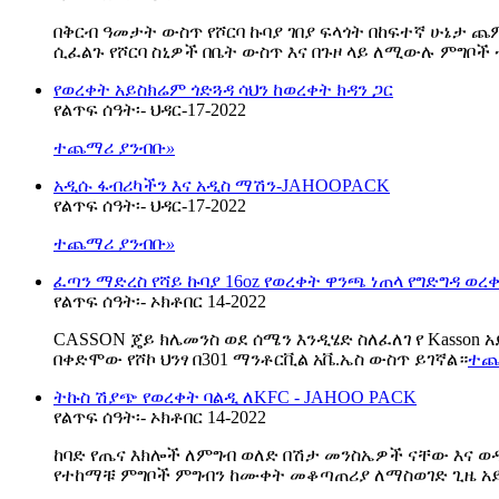
በቅርብ ዓመታት ውስጥ የሾርባ ኩባያ ገበያ ፍላጎት በከፍተኛ ሁኔታ
ሲፈልጉ የሾርባ ስኒዎች በቤት ውስጥ እና በጉዞ ላይ ለሚውሉ ምግቦች 
የወረቀት አይስክሬም ጎድጓዳ ሳህን ከወረቀት ክዳን ጋር
የልጥፍ ሰዓት፡- ህዳር-17-2022
ተጨማሪ ያንብቡ
»
አዲሱ ፋብሪካችን እና አዲስ ማሽን-JAHOOPACK
የልጥፍ ሰዓት፡- ህዳር-17-2022
ተጨማሪ ያንብቡ
»
ፈጣን ማድረስ የሻይ ኩባያ 16oz የወረቀት ዋንጫ ነጠላ የግድግዳ ወ
የልጥፍ ሰዓት፡- ኦክቶበር 14-2022
CASSON ጄይ ክሌመንስ ወደ ሰሜን እንዲሄድ ስለፈለገ የ Kasson አይስክ
በቀድሞው የሾኮ ህንፃ በ301 ማንቶርቪል አቬ.ኤስ ውስጥ ይገኛል።
ተጨ
ትኩስ ሽያጭ የወረቀት ባልዲ ለKFC - JAHOO PACK
የልጥፍ ሰዓት፡- ኦክቶበር 14-2022
ከባድ የጤና እክሎች ለምግብ ወለድ በሽታ መንስኤዎች ናቸው እና ወዲ
የተከማቹ ምግቦች ምግብን ከሙቀት መቆጣጠሪያ ለማስወገድ ጊዜ አ