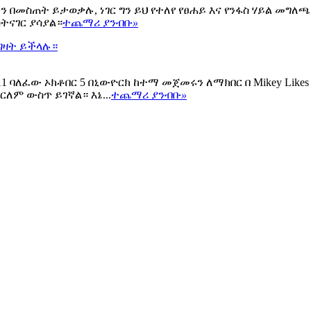
መስጠት ይታወቃሉ, ነገር ግን ይህ የተለየ የፀሐይ እና የንፋስ ሃይል መግለጫ
ትናገር ያሳያል።
ተጨማሪ ያንብቡ
»
 መግዛት ይችላሉ።
ፈው ኦክቶበር 5 በኒውዮርክ ከተማ መጀመሩን ለማክበር በ Mikey Likes It
ለም ውስጥ ይገኛል። እኔ...
ተጨማሪ ያንብቡ
»