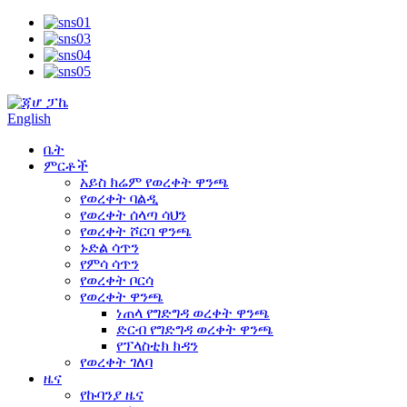
English
ቤት
ምርቶች
አይስ ክሬም የወረቀት ዋንጫ
የወረቀት ባልዲ
የወረቀት ሰላጣ ሳህን
የወረቀት ሾርባ ዋንጫ
ኑድል ሳጥን
የምሳ ሳጥን
የወረቀት ቦርሳ
የወረቀት ዋንጫ
ነጠላ የግድግዳ ወረቀት ዋንጫ
ድርብ የግድግዳ ወረቀት ዋንጫ
የፕላስቲክ ክዳን
የወረቀት ገለባ
ዜና
የኩባንያ ዜና