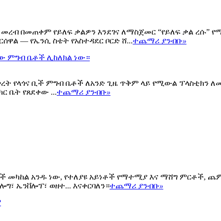
ታረ መረብ በመጠቀም የይለፍ ቃልዎን እንደገና ለማስጀመር “የይለፍ ቃል ረሱ” የ
ል — የኤንሲ ስቴት የአስተዳደር ቦርድ ሸ...
ተጨማሪ ያንብቡ
»
ባቢው ምግብ ቤቶች ሊከለክል ነው።
መሠረት የላጎና ቢች ምግብ ቤቶች ለአንድ ጊዜ ጥቅም ላይ የሚውል ፕላስቲክን 
 ቤት የጸደቀው ...
ተጨማሪ ያንብቡ
»
ም አምራቾች መካከል አንዱ ነው, የተለያዩ አይነቶች የማተሚያ እና ማሸግ ምርቶች,
ሎግ፣ ኤንቨሎፕ፣ ወዘተ... እናቀርባለን።
ተጨማሪ ያንብቡ
»
?