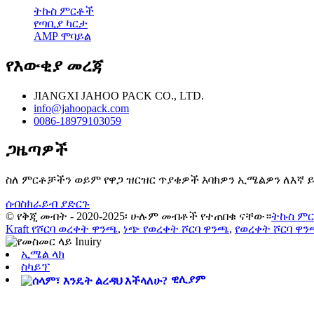
ትኩስ ምርቶች
የጣቢያ ካርታ
AMP ሞባይል
የእውቂያ መረጃ
JIANGXI JAHOO PACK CO., LTD.
info@jahoopack.com
0086-18979103059
ጋዜጣዎች
ስለ ምርቶቻችን ወይም የዋጋ ዝርዝር ጥያቄዎች እባክዎን ኢሜልዎን ለእኛ ይተ
ሰብስክራይብ ያድርጉ
© የቅጂ መብት - 2020-2025፡ ሁሉም መብቶች የተጠበቁ ናቸው።
ትኩስ ም
Kraft የሾርባ ወረቀት ዋንጫ
,
ነጭ የወረቀት ሾርባ ዋንጫ
,
የወረቀት ሾርባ ዋ
ኢሜል ላክ
ስካይፕ
ዊሊያም