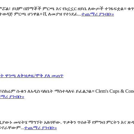
 ጨምሯል፣ ይህም በሸማቾች ምርጫ እና የአኗኗር ዘይቤ ለውጦች ተገፋፍቷል።
ተወዳጅ ምርጫ ሆነዋል። ቪ ለመያዝ የተነደፈ...
ተጨማሪ ያንብቡ
»
ረቀት ዋንጫ ለቅዝቃዜ/ሞቅ ያለ መጠጥ
ሬም ሱቁን ለአዲስ ባለቤት ማስተላለፍ ይፈልጋል። Clem's Cups & Cones፣ በቀ
ማሪ ያንብቡ
»
ያውኑ መፍትሄ ማግኘት አለባቸው. ጥቃቅን ጥሰቶች የምግብ ምርትን እና ጽዳት
ይኖራቸውም...
ተጨማሪ ያንብቡ
»