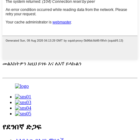
መልእክትዎን እዚህ ይፃፉ እና ለእኛ ይላኩልን
የደንበኛ ድጋፍ