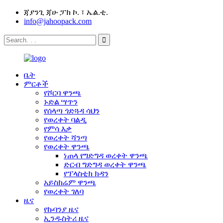
ጃያንጊ ጃሁ ፓክ ኮ. ፣ ኤል.ቲ.
info@jahoopack.com
ቤት
ምርቶች
የሾርባ ዋንጫ
ኑድል ሣጥን
የሰላጣ ጎድጓዳ ሳህን
የወረቀት ባልዲ
የምሳ እቃ
የወረቀት ሻንጣ
የወረቀት ዋንጫ
ነጠላ የግድግዳ ወረቀት ዋንጫ
ድርብ ግድግዳ ወረቀት ዋንጫ
የፕላስቲክ ክዳን
አይስክሬም ዋንጫ
የወረቀት ገለባ
ዜና
የኩባንያ ዜና
ኢንዱስትሪ ዜና