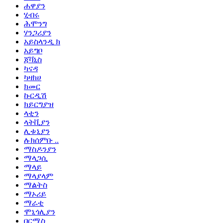
ሐዋያን
ሂብሩ
ሕሞንግ
ሃንጋሪያን
አይስላንዲ ክ
አይግቦ
ጃቫኒስ
ካናዳ
ካዛክሀ
ክመር
ኩርዲሽ
ክይርግያዝ
ላቲን
ላትቪያን
ሊቱኒያን
ሉክሰምቡ ..
ማስዶንያን
ማላጋሲ
ማላይ
ማላያላም
ማልትስ
ማኦሪይ
ማራቲ
ሞኒጎሊያን
በርሚስ