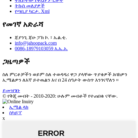
ተለይተው የቀረቡ ምርቶች
ትኩስ መለያዎች
የጣቢያ ካርታ. Xml
የመገኛ አድራሻ
ጃያንጊ ጃሁ ፓክ ኮ. ፣ ኤል.ቲ.
info@jahoopack.com
0086-18979103059 እ.ኤ.አ.
ጋዜጣዎች
ስለ ምርቶቻችን ወይም ስለ ተወዳዳሪ ዋጋ ያላቸው ጥያቄዎች እባክዎን
ኢሜልዎን ለእኛ ይተዉልን እና በ 24 ሰዓታት ውስጥ እንገናኛለን ፡፡
ይመዝገቡ
© የቅጂ መብት - 2010-2020: ሁሉም መብቶች የተጠበቁ ናቸው.
ኢሜል ላክ
ስካይፕ
x