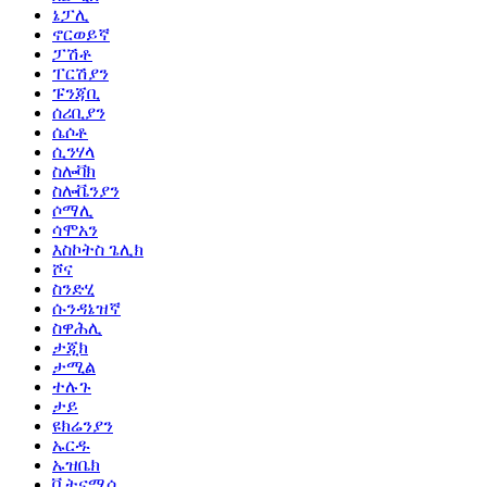
ኔፓሊ
ኖርወይኛ
ፓሽቶ
ፐርሽያን
ፑንጃቢ
ሰሪቢያን
ሴሶቶ
ሲንሃላ
ስሎቫክ
ስሎቬንያን
ሶማሊ
ሳሞአን
እስኮትስ ጌሊክ
ሾና
ስንድሂ
ሱንዳኔዝኛ
ስዋሕሊ
ታጂክ
ታሚል
ተሉጉ
ታይ
ዩክሬንያን
ኡርዱ
ኡዝቤክ
ቪትናሜሴ