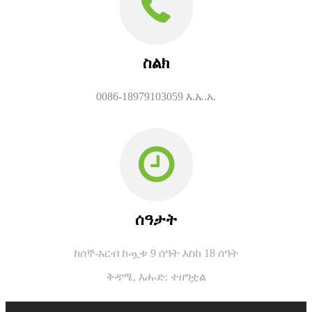
ስልክ
0086-18979103059 እ.ኤ.አ.
ሰዓታት
ከሰኞ-አርብ ከጧቱ 9 ሰዓት እስከ 18 ሰዓት
ቅዳሜ,
እሑድ: ተዘግቷል