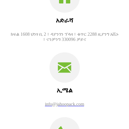
አድራሻ
ክፍል 1608 ህንፃ ቢ 2 ፣ ዳያንገን ፕላዛ ፣ ቁጥር 2288 ዚያንግ አቬኑ
፣ ናንቻንግ 330096 ቻይና
ኢሜል
info@jahoopack.com