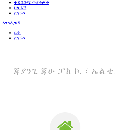
ተደጋጋሚ ጥያቄዎች
ስለ እኛ
አግኙን
እንግሊዝኛ
ቤት
አግኙን
ጃያንጊ ጃሁ ፓክ ኮ. ፣ ኤል.ቲ.