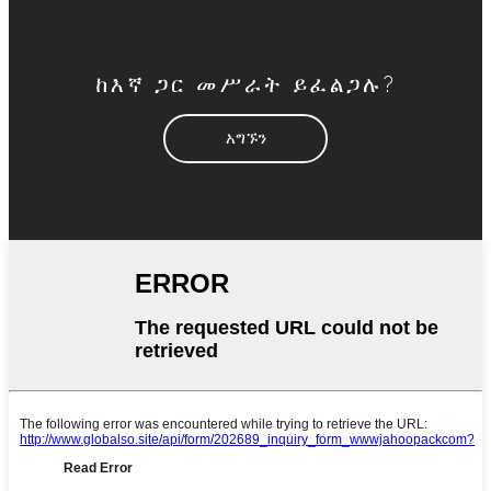
ከእኛ ጋር መሥራት ይፈልጋሉ?
አግኙን