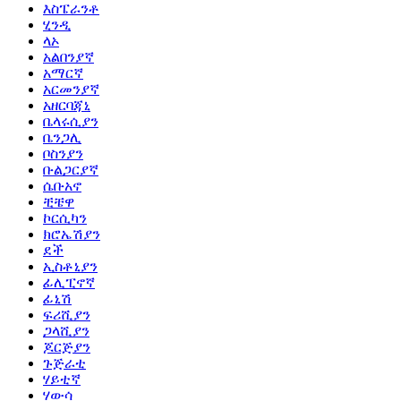
እስፔራንቶ
ሂንዲ
ላኦ
አልበንያኛ
አማርኛ
አርመንያኛ
አዘርባጃኒ
ቤላሩሲያን
ቤንጋሊ
ቦስንያን
ቡልጋርያኛ
ሴቡአኖ
ቺቼዋ
ኮርሲካን
ክሮኤሽያን
ደች
ኢስቶኒያን
ፊሊፒኖኛ
ፊኒሽ
ፍሪሺያን
ጋላሺያን
ጆርጅያን
ጉጅራቲ
ሃይቲኛ
ሃውሳ