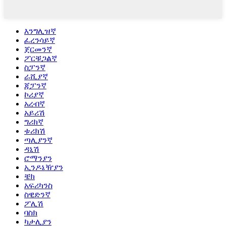
እንግሊዝኛ
ፈረንሳይኛ
ጀርመንኛ
ፖርቹጋልኛ
ስፓንኛ
ራሺያኛ
ጃፓንኛ
ኮሪያኛ
አረብኛ
አይሪሽ
ግሪክኛ
ቱሪክሽ
ጣሊያንኛ
ዳኒሽ
ሮማንያን
ኢንዶኔዥያን
ቼክ
አፍሪካንስ
ስዊድንኛ
ፖሊሽ
ባስክ
ካታሊያን