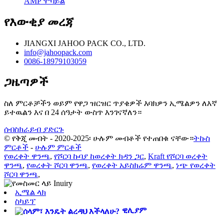
AMP ሞባይል
የእውቂያ መረጃ
JIANGXI JAHOO PACK CO., LTD.
info@jahoopack.com
0086-18979103059
ጋዜጣዎች
ስለ ምርቶቻችን ወይም የዋጋ ዝርዝር ጥያቄዎች እባክዎን ኢሜልዎን ለእኛ
ይተዉልን እና በ 24 ሰዓታት ውስጥ እንገናኛለን።
ሰብስክራይብ ያድርጉ
© የቅጂ መብት - 2020-2025፡ ሁሉም መብቶች የተጠበቁ ናቸው።
ትኩስ
ምርቶች
-
ሁሉም ምርቶች
የወረቀት ዋንጫ
,
የሾርባ ኩባያ ከወረቀት ክዳን ጋር
,
Kraft የሾርባ ወረቀት
ዋንጫ
,
የወረቀት ሾርባ ዋንጫ
,
የወረቀት አይስክሬም ዋንጫ
,
ነጭ የወረቀት
ሾርባ ዋንጫ
,
ኢሜል ላክ
ስካይፕ
ዊሊያም