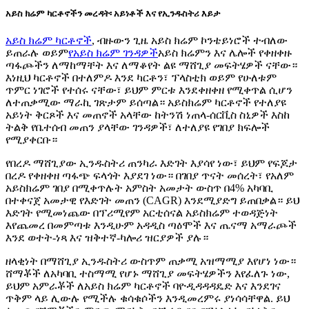
አይስ ክሬም ካርቶኖችን መረዳት፡ አይነቶች እና የኢንዱስትሪ እይታ
አይስ ክሬም ካርቶኖች
, ብዙውን ጊዜ አይስ ክሬም ኮንቴይነሮች ተብለው
ይጠራሉ ወይም
የአይስ ክሬም ገንዳዎች
አይስ ክሬምን እና ሌሎች የቀዘቀዙ
ጣፋጮችን ለማከማቸት እና ለማቆየት ልዩ ማሸጊያ መፍትሄዎች ናቸው።
እነዚህ ካርቶኖች በተለምዶ እንደ ካርቶን፣ ፕላስቲክ ወይም የሁለቱም
ጥምር ነገሮች የተሰሩ ናቸው፣ ይህም ምርቱ እንደቀዘቀዘ የሚቀጥል ሲሆን
ለተጠቃሚው ማራኪ ገጽታም ይሰጣል። አይስክሬም ካርቶኖች የተለያዩ
አይነት ቅርጾች እና መጠኖች አላቸው ከትንሽ ነጠላ-ሰርቪስ ስኒዎች እስከ
ትልቅ የቤተሰብ መጠን ያላቸው ገንዳዎች፣ ለተለያዩ የገበያ ክፍሎች
የሚያቀርቡ።
የበረዶ ማሸጊያው ኢንዱስትሪ ጠንካራ እድገት እያሳየ ነው፣ ይህም የፍጆታ
በረዶ የቀዘቀዘ ጣፋጭ ፍላጎት እያደገ ነው። በገበያ ጥናት መሰረት፣ የአለም
አይስክሬም ገበያ በሚቀጥሉት አምስት አመታት ውስጥ በ4% አካባቢ
በተቀናጀ አመታዊ የእድገት መጠን (CAGR) እንደሚያድግ ይጠበቃል። ይህ
እድገት የሚመነጨው በፕሪሚየም አርቲሰናል አይስክሬም ተወዳጅነት
እየጨመረ በመምጣቱ እንዲሁም አዳዲስ ጣዕሞች እና ጤናማ አማራጮች
እንደ ወተት-ነጻ እና ዝቅተኛ-ካሎሪ ዝርያዎች ያሉ።
ዘላቂነት በማሸጊያ ኢንዱስትሪ ውስጥም ጠቃሚ አዝማሚያ እየሆነ ነው።
ሸማቾች ለአካባቢ ተስማሚ የሆኑ ማሸጊያ መፍትሄዎችን እየፈለጉ ነው,
ይህም አምራቾች ለአይስ ክሬም ካርቶኖች ባዮዲዳዳዳዴድ እና እንደገና
ጥቅም ላይ ሊውሉ የሚችሉ ቁሳቁሶችን እንዲመረምሩ ያነሳሳቸዋል. ይህ