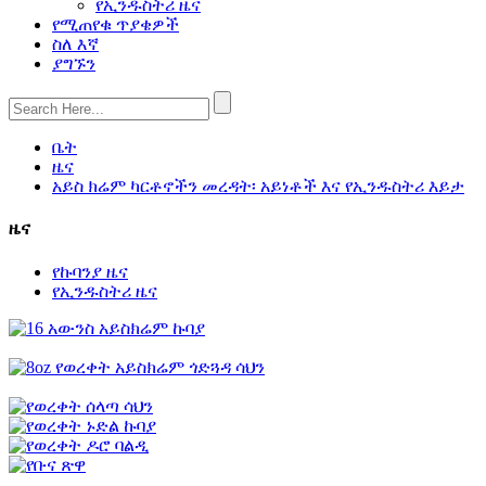
የኢንዱስትሪ ዜና
የሚጠየቁ ጥያቄዎች
ስለ እኛ
ያግኙን
ቤት
ዜና
አይስ ክሬም ካርቶኖችን መረዳት፡ አይነቶች እና የኢንዱስትሪ እይታ
ዜና
የኩባንያ ዜና
የኢንዱስትሪ ዜና