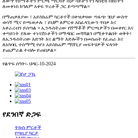
ለውጥ የሸማቾችን ምርጫ ማርካት ብቻ ሳይሆን የፕላስቲክ ብክነትን
ለመቀነስ ከዓለም አቀፍ ጥረቶች ጋር ይጣጣማል።
በማጠቃለያው ፣ አይስክሬም ካርቶኖች በቀዝቃዛው ጣፋጭ ገበያ ውስጥ
ወሳኝ ሚና ይጫወታሉ ፣ ይህም ለምርቱ አስፈላጊውን ጥበቃ እና
አቀራረብን ይሰጣል ። ኢንዱስትሪው የሸማቾች ምርጫዎችን በመቀየር እና
ቀጣይነት ያለው ተነሳሽነቶችን በማዳበር መሻሻልን በሚቀጥልበት ወቅት፣
ለኢንዱስትሪው እድገት እና ልማት እድሎችን በመስጠት የፈጠራ እና
ለአካባቢ ተስማሚ የሆኑ አይስክሬም ማሸጊያ መፍትሄዎች ፍላጎት
ይጨምራል ተብሎ ይጠበቃል።
የልጥፍ ሰዓት፡- ህዳር-10-2024
የደንበኛ ድጋፍ
ትኩስ ምርቶች
የጣቢያ ካርታ