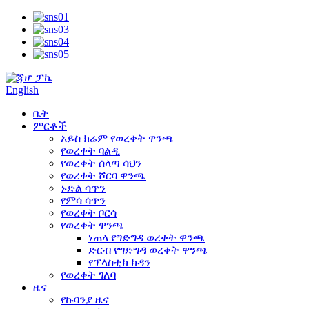
English
ቤት
ምርቶች
አይስ ክሬም የወረቀት ዋንጫ
የወረቀት ባልዲ
የወረቀት ሰላጣ ሳህን
የወረቀት ሾርባ ዋንጫ
ኑድል ሳጥን
የምሳ ሳጥን
የወረቀት ቦርሳ
የወረቀት ዋንጫ
ነጠላ የግድግዳ ወረቀት ዋንጫ
ድርብ የግድግዳ ወረቀት ዋንጫ
የፕላስቲክ ክዳን
የወረቀት ገለባ
ዜና
የኩባንያ ዜና