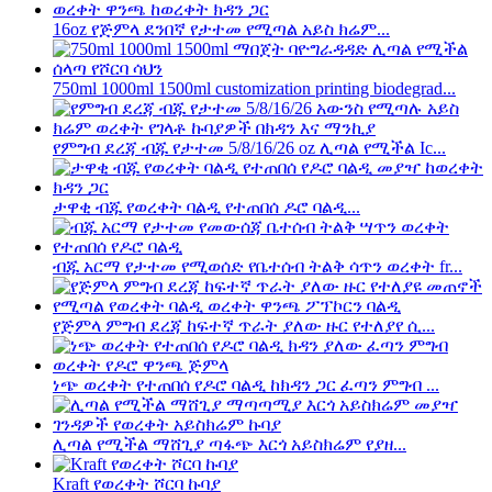
16oz የጅምላ ደንበኛ የታተመ የሚጣል አይስ ክሬም...
750ml 1000ml 1500ml customization printing biodegrad...
የምግብ ደረጃ ብጁ የታተመ 5/8/16/26 oz ሊጣል የሚችል Ic...
ታዋቂ ብጁ የወረቀት ባልዲ የተጠበሰ ዶሮ ባልዲ...
ብጁ አርማ የታተመ የሚወሰድ የቤተሰብ ትልቅ ሳጥን ወረቀት fr...
የጅምላ ምግብ ደረጃ ከፍተኛ ጥራት ያለው ዙር የተለያየ ሲ...
ነጭ ወረቀት የተጠበሰ የዶሮ ባልዲ ከክዳን ጋር ፈጣን ምግብ ...
ሊጣል የሚችል ማሸጊያ ጣፋጭ እርጎ አይስክሬም የያዘ...
Kraft የወረቀት ሾርባ ኩባያ