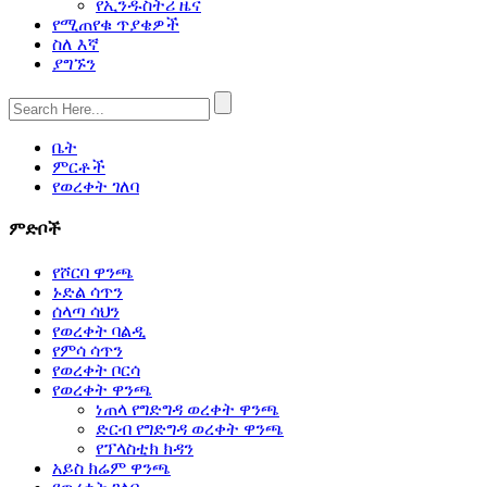
የኢንዱስትሪ ዜና
የሚጠየቁ ጥያቄዎች
ስለ እኛ
ያግኙን
ቤት
ምርቶች
የወረቀት ገለባ
ምድቦች
የሾርባ ዋንጫ
ኑድል ሳጥን
ሰላጣ ሳህን
የወረቀት ባልዲ
የምሳ ሳጥን
የወረቀት ቦርሳ
የወረቀት ዋንጫ
ነጠላ የግድግዳ ወረቀት ዋንጫ
ድርብ የግድግዳ ወረቀት ዋንጫ
የፕላስቲክ ክዳን
አይስ ክሬም ዋንጫ