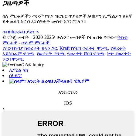
ጋዜጣዎች
ስለ ምርቶቻችን ወይም የዋጋ ዝርዝር ጥያቄዎች እባክዎን ኢሜልዎን ለእኛ
ይተዉልን እና በ 24 ሰዓታት ውስጥ እንገናኛለን።
ሰብስክራይብ ያድርጉ
© የቅጂ መብት - 2020-2025፡ ሁሉም መብቶች የተጠበቁ ናቸው።
ትኩስ
ምርቶች
-
ሁሉም ምርቶች
የሾርባ ኩባያ ከወረቀት ክዳን ጋር
,
Kraft የሾርባ ወረቀት ዋንጫ
,
የወረቀት
አይስክሬም ዋንጫ
,
የወረቀት ዋንጫ
,
የወረቀት ሾርባ ዋንጫ
,
ነጭ የወረቀት
ሾርባ ዋንጫ
,
ኢሜል ላክ
ስካይፕ
ዊሊያም
አንድሮይድ
IOS
x