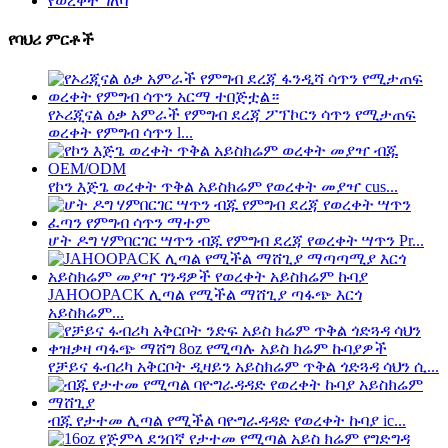
የወረቀት ገለባ
የባህሪ ምርቶች
የኦሪጂናል ዕቃ አምራች የምግብ ደረጃ ፖፕኮርን ሳጥን የሚታጠፍ
ወረቀት የምግብ ሳጥን l...
የኮን እጅጌ ወረቀት ጥቅል አይስክሬም የወረቀት መያዣ cus...
ሆት ዶግ ሃምበርገር ሣጥን ብጁ የምግብ ደረጃ የወረቀት ሣጥን Pr...
JAHOOPACK ሊጣል የሚችል ማሸጊያ ጣፋጭ እርጎ
አይስክሬም...
የቻይና ፋብሪካ አቅርቦት ዲዛይን አይስክሬም ጥቅል ጎድጓዳ ሳህን ሲ...
ብጁ የታተመ ሊጣል የሚችል ባዮግራዳዳድ የወረቀት ኩባያ ic...