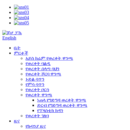
English
ቤት
ምርቶች
አይስ ክሬም የወረቀት ዋንጫ
የወረቀት ባልዲ
የወረቀት ሰላጣ ሳህን
የወረቀት ሾርባ ዋንጫ
ኑድል ሳጥን
የምሳ ሳጥን
የወረቀት ቦርሳ
የወረቀት ዋንጫ
ነጠላ የግድግዳ ወረቀት ዋንጫ
ድርብ የግድግዳ ወረቀት ዋንጫ
የፕላስቲክ ክዳን
የወረቀት ገለባ
ዜና
የኩባንያ ዜና