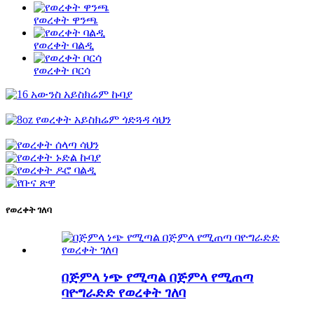
የወረቀት ዋንጫ
የወረቀት ባልዲ
የወረቀት ቦርሳ
የወረቀት ገለባ
በጅምላ ነጭ የሚጣል በጅምላ የሚጠጣ
ባዮግራድድ የወረቀት ገለባ