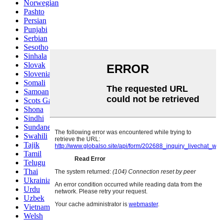
Norwegian
Pashto
Persian
Punjabi
Serbian
Sesotho
Sinhala
Slovak
Slovenian
Somali
Samoan
Scots Gaelic
Shona
Sindhi
Sundanese
Swahili
Tajik
Tamil
Telugu
Thai
Ukrainian
Urdu
Uzbek
Vietnamese
Welsh