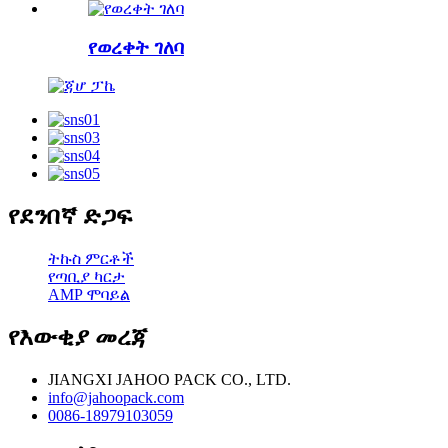
የወረቀት ገለባ
የደንበኛ ድጋፍ
ትኩስ ምርቶች
የጣቢያ ካርታ
AMP ሞባይል
የእውቂያ መረጃ
JIANGXI JAHOO PACK CO., LTD.
info@jahoopack.com
0086-18979103059