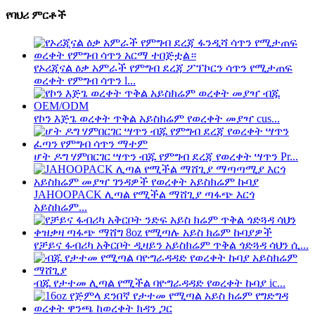
የባህሪ ምርቶች
የኦሪጂናል ዕቃ አምራች የምግብ ደረጃ ፖፕኮርን ሳጥን የሚታጠፍ
ወረቀት የምግብ ሳጥን l...
የኮን እጅጌ ወረቀት ጥቅል አይስክሬም የወረቀት መያዣ cus...
ሆት ዶግ ሃምበርገር ሣጥን ብጁ የምግብ ደረጃ የወረቀት ሣጥን Pr...
JAHOOPACK ሊጣል የሚችል ማሸጊያ ጣፋጭ እርጎ
አይስክሬም...
የቻይና ፋብሪካ አቅርቦት ዲዛይን አይስክሬም ጥቅል ጎድጓዳ ሳህን ሲ...
ብጁ የታተመ ሊጣል የሚችል ባዮግራዳዳድ የወረቀት ኩባያ ic...