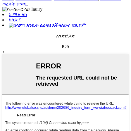
ወረቀት ዋንጫ
,
ኢሜል ላክ
ስካይፕ
ዊሊያም
አንድሮይድ
IOS
x