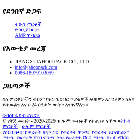
የደንበኛ ድጋፍ
ትኩስ ምርቶች
የጣቢያ ካርታ
AMP ሞባይል
የእውቂያ መረጃ
JIANGXI JAHOO PACK CO., LTD.
info@jahoopack.com
0086-18979103059
ጋዜጣዎች
ስለ ምርቶቻችን ወይም የዋጋ ዝርዝር ጥያቄዎች እባክዎን ኢሜልዎን ለእኛ
ይተዉልን እና በ 24 ሰዓታት ውስጥ እንገናኛለን።
ሰብስክራይብ ያድርጉ
© የቅጂ መብት - 2020-2025፡ ሁሉም መብቶች የተጠበቁ ናቸው።
ትኩስ
ምርቶች
-
ሁሉም ምርቶች
የሾርባ ኩባያ ከወረቀት ክዳን ጋር
,
የወረቀት ዋንጫ
,
የወረቀት አይስክሬም
ዋንጫ
,
የወረቀት ሾርባ ዋንጫ
,
ነጭ የወረቀት ሾርባ ዋንጫ
,
Kraft የሾርባ