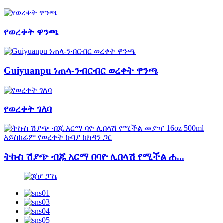
የወረቀት ዋንጫ
Guiyuanpu ነጠላ-ንብርብር ወረቀት ዋንጫ
የወረቀት ገለባ
ትኩስ ሽያጭ ብጁ አርማ በባዮ ሊበላሽ የሚችል ሐ...