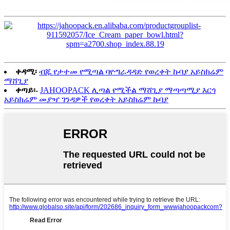
ቀዳሚ፡
ብጁ የታተመ የሚጣል ባዮግራዳዳድ የወረቀት ኩባያ አይስክሬም
ማሸጊያ
ቀጣይ፡-
JAHOOPACK ሊጣል የሚችል ማሸጊያ ማጣጣሚያ እርጎ
አይስክሬም መያዣ ገንዳዎች የወረቀት አይስክሬም ኩባያ