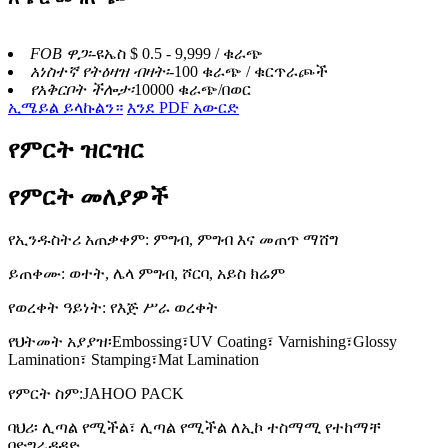
FOB ዋጋ፡-
ዩኤስ $ 0.5 - 9,999 / ቁራጭ
አነስተኛ የትዕዛዝ ብዛት፡-
100 ቁራጭ / ቁርጥራጮች
የአቅርቦት ችሎታ፡
10000 ቁራጭ/በወር
ኢሜይል ይላኩልን።
እንደ PDF አውርድ
የምርት ዝርዝር
የምርት መለያዎች
የኢንዱስትሪ አጠቃቀም: ምግብ, ምግብ እና መጠጥ ማሸግ
ይጠቀሙ: ወተት, ሌላ ምግብ, ሾርባ, አይስ ክሬም
የወረቀት ዓይነት: የእጅ ሥራ ወረቀት
የህትመት አያያዝ፡Embossing፣UV Coating፣ Varnishing፣Glossy
Lamination፣ Stamping፣Mat Lamination
የምርት ስም:JAHOO PACK
ባህሪ፡ ሊጣል የሚችል፣ ሊጣል የሚችል ለኢኮ ተስማሚ የተከማቸ
ባዮግራዳዳድ