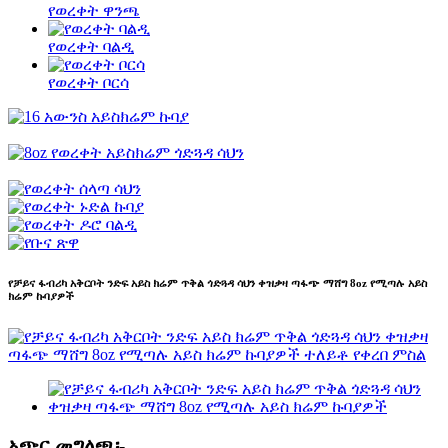
የወረቀት ዋንጫ
የወረቀት ባልዲ
የወረቀት ቦርሳ
የቻይና ፋብሪካ አቅርቦት ንድፍ አይስ ክሬም ጥቅል ጎድጓዳ ሳህን ቀዝቃዛ ጣፋጭ ማሸግ 8oz የሚጣሉ አይስ
ክሬም ኩባያዎች
አጭር መግለጫ፡-