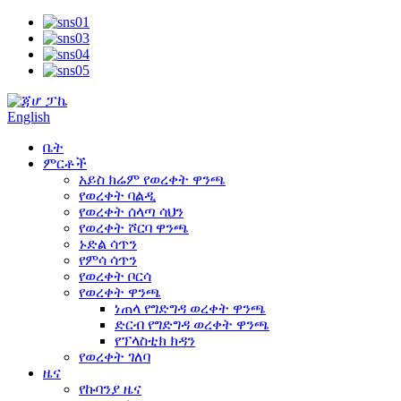
English
ቤት
ምርቶች
አይስ ክሬም የወረቀት ዋንጫ
የወረቀት ባልዲ
የወረቀት ሰላጣ ሳህን
የወረቀት ሾርባ ዋንጫ
ኑድል ሳጥን
የምሳ ሳጥን
የወረቀት ቦርሳ
የወረቀት ዋንጫ
ነጠላ የግድግዳ ወረቀት ዋንጫ
ድርብ የግድግዳ ወረቀት ዋንጫ
የፕላስቲክ ክዳን
የወረቀት ገለባ
ዜና
የኩባንያ ዜና