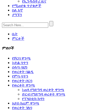
የኢንዱስትሪ ዜና
የሚጠየቁ ጥያቄዎች
ስለ እኛ
ያግኙን
ቤት
ምርቶች
ምድቦች
የሾርባ ዋንጫ
ኑድል ሳጥን
ሰላጣ ሳህን
የወረቀት ባልዲ
የምሳ ሳጥን
የወረቀት ቦርሳ
የወረቀት ዋንጫ
ነጠላ የግድግዳ ወረቀት ዋንጫ
ድርብ የግድግዳ ወረቀት ዋንጫ
የፕላስቲክ ክዳን
አይስ ክሬም ዋንጫ
የወረቀት ገለባ