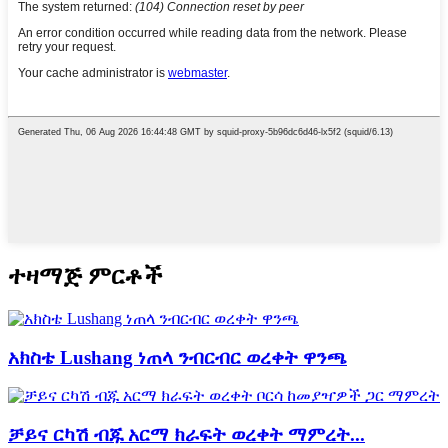
ተዛማጅ ምርቶች
አክስቴ Lushang ነጠላ ንብርብር ወረቀት ዋንጫ
ቻይና ርካሽ ብጁ አርማ ክራፍት ወረቀት ማምረት...