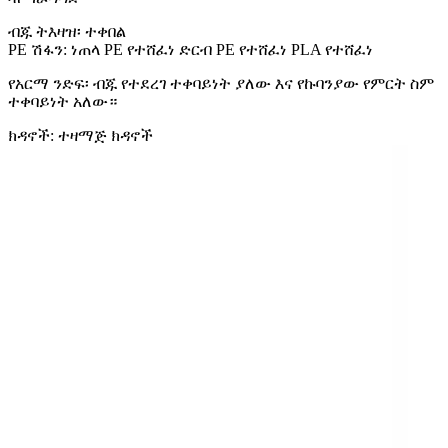
ብጁ ትእዛዝ፡ ተቀበል
PE ሽፋን: ነጠላ PE የተሸፈነ ድርብ PE የተሸፈነ PLA የተሸፈነ
የአርማ ንድፍ፡ ብጁ የተደረገ ተቀባይነት ያለው እና የኩባንያው የምርት ስም
ተቀባይነት አለው።
ክዳኖች: ተዛማጅ ክዳኖች