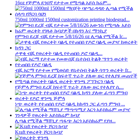
16oz የጅምላ ደንበኛ የታተመ የሚጣል አይስ ክሬም...
750ml 1000ml 1500ml customization printing biodegrad...
የምግብ ደረጃ ብጁ የታተመ 5/8/16/26 oz ሊጣል የሚችል Ic...
ታዋቂ ብጁ የወረቀት ባልዲ የተጠበሰ ዶሮ ባልዲ...
ብጁ አርማ የታተመ የሚወሰድ የቤተሰብ ትልቅ ሳጥን ወረቀት fr...
የጅምላ ምግብ ደረጃ ከፍተኛ ጥራት ያለው ዙር የተለያየ ሲ...
ነጭ ወረቀት የተጠበሰ የዶሮ ባልዲ ከክዳን ጋር ፈጣን ምግብ ...
ሊጣል የሚችል ማሸጊያ ጣፋጭ እርጎ አይስክሬም የያዘ...
Kraft የወረቀት ሾርባ ኩባያ