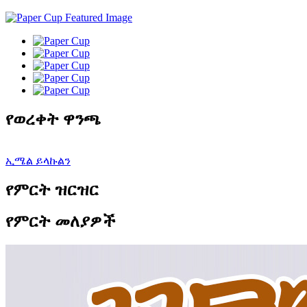
የወረቀት ዋንጫ
ኢሜል ይላኩልን
የምርት ዝርዝር
የምርት መለያዎች