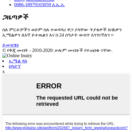
0086-18979103059 እ.ኤ.አ.
ጋዜጣዎች
ስለ ምርቶቻችን ወይም ስለ ተወዳዳሪ ዋጋ ያላቸው ጥያቄዎች እባክዎን
ኢሜልዎን ለእኛ ይተዉልን እና በ 24 ሰዓታት ውስጥ እንገናኛለን ፡፡
ይመዝገቡ
© የቅጂ መብት - 2010-2020: ሁሉም መብቶች የተጠበቁ ናቸው.
ኢሜል ላክ
ስካይፕ
x