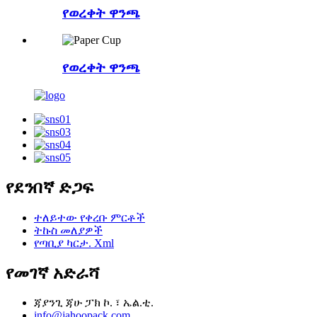
የወረቀት ዋንጫ
የወረቀት ዋንጫ
የደንበኛ ድጋፍ
ተለይተው የቀረቡ ምርቶች
ትኩስ መለያዎች
የጣቢያ ካርታ. Xml
የመገኛ አድራሻ
ጃያንጊ ጃሁ ፓክ ኮ. ፣ ኤል.ቲ.
info@jahoopack.com