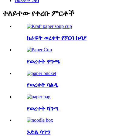
የወረቀት ገለባ
ተለይተው የቀረቡ ምርቶች
ክራፍት ወረቀት የሾርባ ኩባያ
የወረቀት ዋንጫ
የወረቀት ባልዲ
የወረቀት ሻንጣ
ኑድል ሳጥን