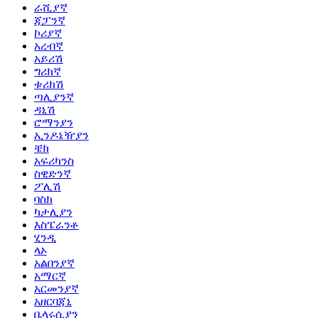
ራሺያኛ
ጃፓንኛ
ኮሪያኛ
አረብኛ
አይሪሽ
ግሪክኛ
ቱሪክሽ
ጣሊያንኛ
ዳኒሽ
ሮማንያን
ኢንዶኔዥያን
ቼክ
አፍሪካንስ
ስዊድንኛ
ፖሊሽ
ባስክ
ካታሊያን
እስፔራንቶ
ሂንዲ
ላኦ
አልበንያኛ
አማርኛ
አርመንያኛ
አዘርባጃኒ
ቤላሩሲያን