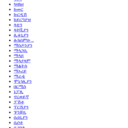
ካዛክሀ
ክመር
ኩርዲሽ
ክይርግያዝ
ላቲን
ላትቪያን
ሊቱኒያን
ሉክሰምቡ ..
ማስዶንያን
ማላጋሲ
ማላይ
ማላያላም
ማልትስ
ማኦሪይ
ማራቲ
ሞኒጎሊያን
በርሚስ
ኔፓሊ
ኖርወይኛ
ፓሽቶ
ፐርሽያን
ፑንጃቢ
ሰሪቢያን
ሴሶቶ
ሲንሃላ