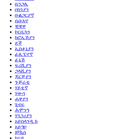
ቤንጋሊ
ቦስንያን
ቡልጋርያኛ
ሴቡአኖ
ቺቼዋ
ኮርሲካን
ክሮኤሽያን
ደች
ኢስቶኒያን
ፊሊፒኖኛ
ፊኒሽ
ፍሪሺያን
ጋላሺያን
ጆርጅያን
ጉጅራቲ
ሃይቲኛ
ሃውሳ
ሐዋያን
ሂብሩ
ሕሞንግ
ሃንጋሪያን
አይስላንዲ ክ
አይግቦ
ጃቫኒስ
ካናዳ