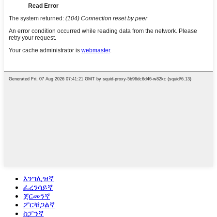
እንግሊዝኛ
ፈረንሳይኛ
ጀርመንኛ
ፖርቹጋልኛ
ስፓንኛ