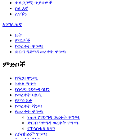
ተደጋጋሚ ጥያቄዎች
ስለ እኛ
አግኙን
እንግሊዝኛ
ቤት
ምርቶች
የወረቀት ዋንጫ
ድርብ ግድግዳ ወረቀት ዋንጫ
ምድቦች
የሾርባ ዋንጫ
ኑድል ሣጥን
የሰላጣ ጎድጓዳ ሳህን
የወረቀት ባልዲ
የምሳ እቃ
የወረቀት ሻንጣ
የወረቀት ዋንጫ
ነጠላ የግድግዳ ወረቀት ዋንጫ
ድርብ ግድግዳ ወረቀት ዋንጫ
የፕላስቲክ ክዳን
አይስክሬም ዋንጫ