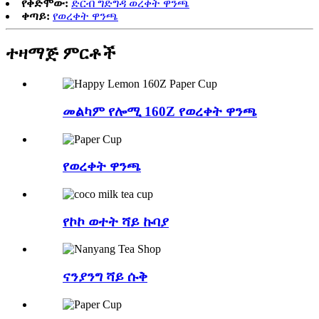
የቀድሞው:
ድርብ ግድግዳ ወረቀት ዋንጫ
ቀጣይ:
የወረቀት ዋንጫ
ተዛማጅ
ምርቶች
መልካም የሎሚ 160Z የወረቀት ዋንጫ
የወረቀት ዋንጫ
የኮኮ ወተት ሻይ ኩባያ
ናንያንግ ሻይ ሱቅ