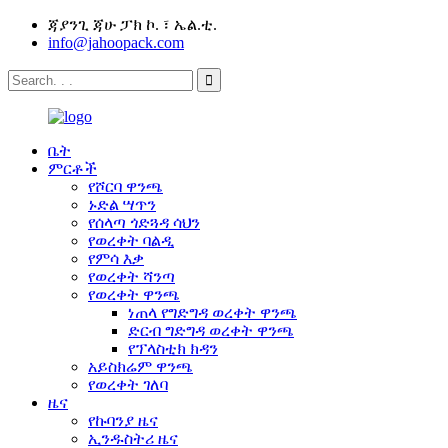
ጃያንጊ ጃሁ ፓክ ኮ. ፣ ኤል.ቲ.
info@jahoopack.com
ቤት
ምርቶች
የሾርባ ዋንጫ
ኑድል ሣጥን
የሰላጣ ጎድጓዳ ሳህን
የወረቀት ባልዲ
የምሳ እቃ
የወረቀት ሻንጣ
የወረቀት ዋንጫ
ነጠላ የግድግዳ ወረቀት ዋንጫ
ድርብ ግድግዳ ወረቀት ዋንጫ
የፕላስቲክ ክዳን
አይስክሬም ዋንጫ
የወረቀት ገለባ
ዜና
የኩባንያ ዜና
ኢንዱስትሪ ዜና