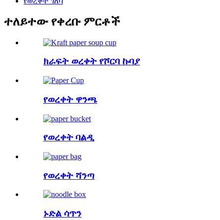
የወረቀት ገለባ
ተለይተው የቀረቡ ምርቶች
ክራፍት ወረቀት የሾርባ ኩባያ
የወረቀት ዋንጫ
የወረቀት ባልዲ
የወረቀት ሻንጣ
ኑድል ሳጥን