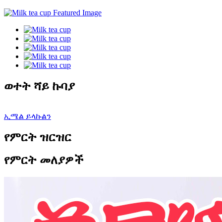
ወተት ሻይ ኩባያ
ኢሜል ይላኩልን
የምርት ዝርዝር
የምርት መለያዎች