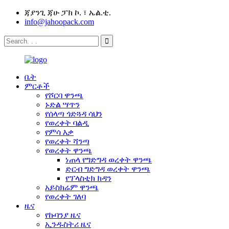
ጃያንጊ ጃሁ ፓክ ኮ. ፣ ኤል.ቲ.
info@jahoopack.com
ቤት
ምርቶች
የሾርባ ዋንጫ
ኑድል ሣጥን
የሰላጣ ጎድጓዳ ሳህን
የወረቀት ባልዲ
የምሳ እቃ
የወረቀት ሻንጣ
የወረቀት ዋንጫ
ነጠላ የግድግዳ ወረቀት ዋንጫ
ድርብ ግድግዳ ወረቀት ዋንጫ
የፕላስቲክ ክዳን
አይስክሬም ዋንጫ
የወረቀት ገለባ
ዜና
የኩባንያ ዜና
ኢንዱስትሪ ዜና