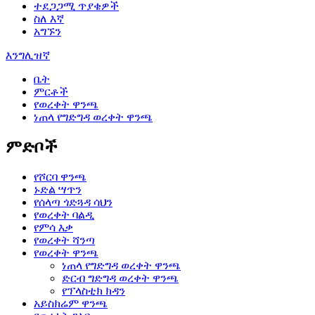
ተደጋጋሚ ጥያቄዎች
ስለ እኛ
አግኙን
እንግሊዝኛ
ቤት
ምርቶች
የወረቀት ዋንጫ
ነጠላ የግድግዳ ወረቀት ዋንጫ
ምድቦች
የሾርባ ዋንጫ
ኑድል ሣጥን
የሰላጣ ጎድጓዳ ሳህን
የወረቀት ባልዲ
የምሳ እቃ
የወረቀት ሻንጣ
የወረቀት ዋንጫ
ነጠላ የግድግዳ ወረቀት ዋንጫ
ድርብ ግድግዳ ወረቀት ዋንጫ
የፕላስቲክ ክዳን
አይስክሬም ዋንጫ