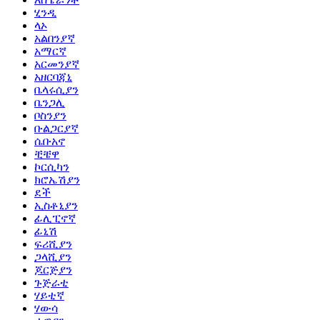
ሂንዲ
ላኦ
አልበንያኛ
አማርኛ
አርመንያኛ
አዘርባጃኒ
ቤላሩሲያን
ቤንጋሊ
ቦስንያን
ቡልጋርያኛ
ሴቡአኖ
ቺቼዋ
ኮርሲካን
ክሮኤሽያን
ደች
ኢስቶኒያን
ፊሊፒኖኛ
ፊኒሽ
ፍሪሺያን
ጋላሺያን
ጆርጅያን
ጉጅራቲ
ሃይቲኛ
ሃውሳ