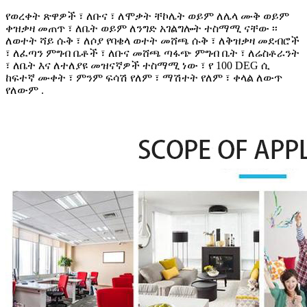
የወረቀት ጽዋዎች ፣ ለቡና ፣ ለሞቃት ቸኮሌት ወይም ለሌላ ሙቅ ወይም
ቀዝቃዛ መጠጥ ፣ ለቤት ወይም ለንግድ አገልግሎት ተስማሚ ናቸው ፡፡
ለወተት ሻይ ሱቅ ፣ ለሶያ የባቄላ ወተት መሸጫ ሱቅ ፣ ለቅዝቃዛ መደብሮች
፣ ለፈጣን ምግብ ቤቶች ፣ ለቡና መሸጫ ጣፋጭ ምግብ ቤት ፣ ለሬስቶራንት
፣ ለቤት እና ለተለያዩ መዝናኛዎች ተስማሚ ነው ፣ የ 100 DEG ሲ
ከፍተኛ ሙቀት ፣ ምንም ፍሳሽ የለም ፣ ማሽተት የለም ፣ ቀላል ለውጥ
የለውም .