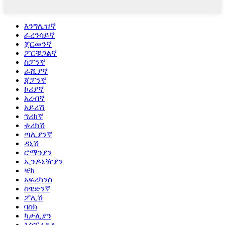
እንግሊዝኛ
ፈረንሳይኛ
ጀርመንኛ
ፖርቹጋልኛ
ስፓንኛ
ራሺያኛ
ጃፓንኛ
ኮሪያኛ
አረብኛ
አይሪሽ
ግሪክኛ
ቱሪክሽ
ጣሊያንኛ
ዳኒሽ
ሮማንያን
ኢንዶኔዥያን
ቼክ
አፍሪካንስ
ስዊድንኛ
ፖሊሽ
ባስክ
ካታሊያን
እስፔራንቶ