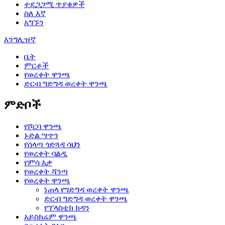
ተደጋጋሚ ጥያቄዎች
ስለ እኛ
አግኙን
እንግሊዝኛ
ቤት
ምርቶች
የወረቀት ዋንጫ
ድርብ ግድግዳ ወረቀት ዋንጫ
ምድቦች
የሾርባ ዋንጫ
ኑድል ሣጥን
የሰላጣ ጎድጓዳ ሳህን
የወረቀት ባልዲ
የምሳ እቃ
የወረቀት ሻንጣ
የወረቀት ዋንጫ
ነጠላ የግድግዳ ወረቀት ዋንጫ
ድርብ ግድግዳ ወረቀት ዋንጫ
የፕላስቲክ ክዳን
አይስክሬም ዋንጫ