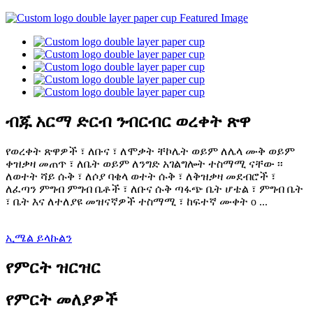
ብጁ አርማ ድርብ ንብርብር ወረቀት ጽዋ
የወረቀት ጽዋዎች ፣ ለቡና ፣ ለሞቃት ቸኮሌት ወይም ለሌላ ሙቅ ወይም
ቀዝቃዛ መጠጥ ፣ ለቤት ወይም ለንግድ አገልግሎት ተስማሚ ናቸው ፡፡
ለወተት ሻይ ሱቅ ፣ ለሶያ ባቄላ ወተት ሱቅ ፣ ለቅዝቃዛ መደብሮች ፣
ለፈጣን ምግብ ምግብ ቤቶች ፣ ለቡና ሱቅ ጣፋጭ ቤት ሆቴል ፣ ምግብ ቤት
፣ ቤት እና ለተለያዩ መዝናኛዎች ተስማሚ ፣ ከፍተኛ ሙቀት o ...
ኢሜል ይላኩልን
የምርት ዝርዝር
የምርት መለያዎች