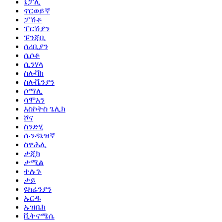
ኔፓሊ
ኖርወይኛ
ፓሽቶ
ፐርሽያን
ፑንጃቢ
ሰሪቢያን
ሴሶቶ
ሲንሃላ
ስሎቫክ
ስሎቬንያን
ሶማሊ
ሳሞአን
እስኮትስ ጌሊክ
ሾና
ስንድሂ
ሱንዳኔዝኛ
ስዋሕሊ
ታጂክ
ታሚል
ተሉጉ
ታይ
ዩክሬንያን
ኡርዱ
ኡዝቤክ
ቪትናሜሴ