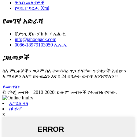
ትኩስ መለያዎች
የጣቢያ ካርታ. Xml
የመገኛ አድራሻ
ጃያንጊ ጃሁ ፓክ ኮ. ፣ ኤል.ቲ.
info@jahoopack.com
0086-18979103059 እ.ኤ.አ.
ጋዜጣዎች
ስለ ምርቶቻችን ወይም ስለ ተወዳዳሪ ዋጋ ያላቸው ጥያቄዎች እባክዎን
ኢሜልዎን ለእኛ ይተዉልን እና በ 24 ሰዓታት ውስጥ እንገናኛለን ፡፡
ይመዝገቡ
© የቅጂ መብት - 2010-2020: ሁሉም መብቶች የተጠበቁ ናቸው.
ኢሜል ላክ
ስካይፕ
x