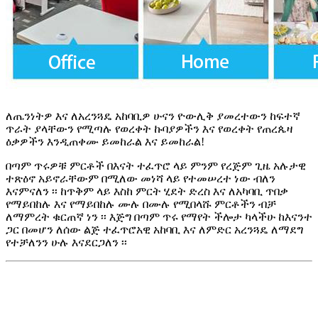
ለጤንነትዎ እና ለአረንጓዴ አከባቢዎ ሁናን ዮውሊቅ ያመረተውን ከፍተኛ
ጥራት ያላቸውን የሚጣሉ የወረቀት ኩባያዎችን እና የወረቀት የጠረጴዛ
ዕቃዎችን እንዲጠቀሙ ይመከራል እና ይመከራል!
በጣም ጥሩዎቹ ምርቶች በእናት ተፈጥሮ ላይ ምንም የረጅም ጊዜ አሉታዊ
ተጽዕኖ አይኖራቸውም በሚለው መነሻ ላይ የተመሠረተ ነው ብለን
እናምናለን ፡፡ ከጥቅም ላይ እስከ ምርት ሂደት ድረስ እና ለአካባቢ ጥበቃ
የማይበከሉ እና የማይበከሉ ሙሉ በሙሉ የሚበላሹ ምርቶችን ብቻ
ለማምረት ቁርጠኛ ነን ፡፡ እጅግ በጣም ጥሩ የማየት ችሎታ ካላችሁ ከእናንተ
ጋር በመሆን ለሰው ልጅ ተፈጥሮአዊ አከባቢ እና ለምድር አረንጓዴ ለማደግ
የተቻለንን ሁሉ እናደርጋለን ፡፡