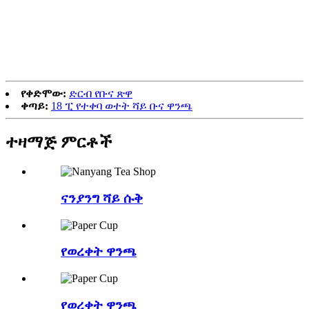
የቀድሞው:
ድርብ የቡና ጽዋ
ቀጣይ:
18 ፒ የተቀባ ወተት ሻይ ቡና ዋንጫ
ተዛማጅ
ምርቶች
ናንያንግ ሻይ ሱቅ
የወረቀት ዋንጫ
የወረቀት ዋንጫ