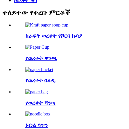
የወረቀት ገለባ
ተለይተው የቀረቡ ምርቶች
ክራፍት ወረቀት የሾርባ ኩባያ
የወረቀት ዋንጫ
የወረቀት ባልዲ
የወረቀት ሻንጣ
ኑድል ሳጥን