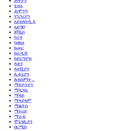
ሐዋያን
ሂብሩ
ሕሞንግ
ሃንጋሪያን
አይስላንዲ ክ
አይግቦ
ጃቫኒስ
ካናዳ
ካዛክሀ
ክመር
ኩርዲሽ
ክይርግያዝ
ላቲን
ላትቪያን
ሊቱኒያን
ሉክሰምቡ ..
ማስዶንያን
ማላጋሲ
ማላይ
ማላያላም
ማልትስ
ማኦሪይ
ማራቲ
ሞኒጎሊያን
በርሚስ