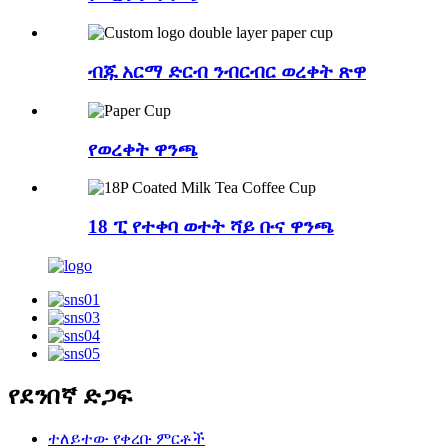
ብጁ አርማ ድርብ ንብርብር ወረቀት ጽዋ
የወረቀት ዋንጫ
18 ፒ የተቀባ ወተት ሻይ ቡና ዋንጫ
የደንበኛ ድጋፍ
ተለይተው የቀረቡ ምርቶች