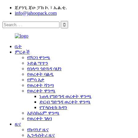
ጃያንጊ ጃሁ ፓክ ኮ. ፣ ኤል.ቲ.
info@jahoopack.com
ቤት
ምርቶች
የሾርባ ዋንጫ
ኑድል ሣጥን
የሰላጣ ጎድጓዳ ሳህን
የወረቀት ባልዲ
የምሳ እቃ
የወረቀት ሻንጣ
የወረቀት ዋንጫ
ነጠላ የግድግዳ ወረቀት ዋንጫ
ድርብ ግድግዳ ወረቀት ዋንጫ
የፕላስቲክ ክዳን
አይስክሬም ዋንጫ
የወረቀት ገለባ
ዜና
የኩባንያ ዜና
ኢንዱስትሪ ዜና